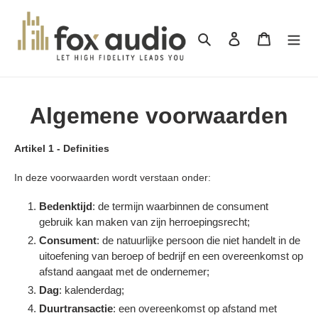
Meteen
naar
Zoeken
Inloggen
Winkelwa
de
content
Algemene voorwaarden
Artikel 1 - Definities
In deze voorwaarden wordt verstaan onder:
Bedenktijd
: de termijn waarbinnen de consument
gebruik kan maken van zijn herroepingsrecht;
Consument
: de natuurlijke persoon die niet handelt in de
uitoefening van beroep of bedrijf en een overeenkomst op
afstand aangaat met de ondernemer;
Dag
: kalenderdag;
Duurtransactie
: een overeenkomst op afstand met