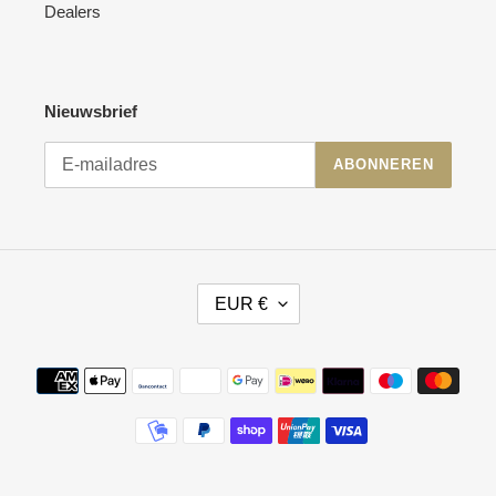
Dealers
Nieuwsbrief
ABONNEREN
V
EUR €
A
L
U
Betaalmethoden
T
A